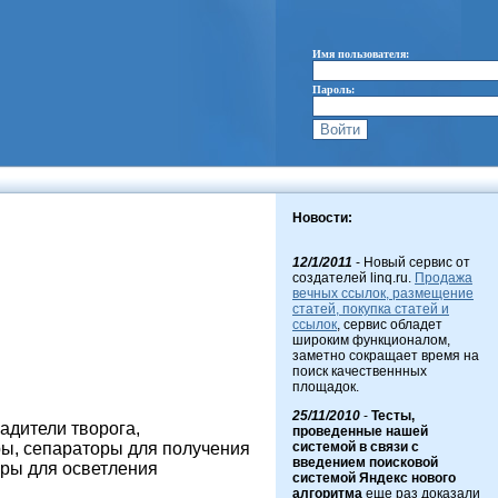
Имя пользователя:
Пароль:
Новости:
12/1/2011
- Новый сервис от
создателей linq.ru.
Продажа
вечных ссылок, размещение
статей, покупка статей и
ссылок
, сервис обладет
широким функционалом,
заметно сокращает время на
поиск качественнных
площадок.
25/11/2010
-
Тесты,
адители творога,
проведенные нашей
системой в связи с
ы, сепараторы для получения
введением поисковой
оры для осветления
системой Яндекс нового
алгоритма
еще раз доказали