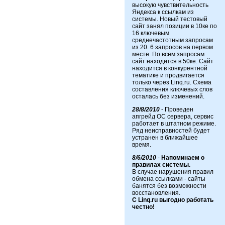
высокую чувствительность
Яндекса к ссылкам из
системы. Новый тестовый
сайт занял позиции в 10ке по
16 ключевым
среднечастотным запросам
из 20. 6 запросов на первом
месте. По всем запросам
сайт находится в 50ке. Сайт
находится в конкурентной
тематике и продвигается
только через Linq.ru. Схема
составления ключевых слов
осталась без изменений.
28/8/2010
- Проведен
апгрейд ОС сервера, сервис
работает в штатном режиме.
Ряд неисправностей будет
устранен в ближайшее
время.
8/6/2010
-
Напоминаем о
правилах системы.
В случае нарушения правил
обмена ссылками - сайты
банятся без возможности
восстановления.
С Linq.ru выгодно работать
честно!