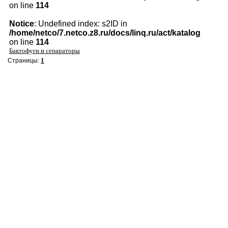
on line
114
Notice
: Undefined index: s2ID in
/home/netco/7.netco.z8.ru/docs/linq.ru/act/katalog
on line
114
Бактофуги и сепараторы
1
Страницы: