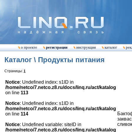
о проекте
регистрация
инструкция
каталог
рек
Каталог \ Продукты питания
1
Страницы:
Notice
: Undefined index: s1ID in
/home/netco/7.netco.z8.ru/docs/linq.ru/act/katalog
on line
113
Notice
: Undefined index: s1ID in
/home/netco/7.netco.z8.ru/docs/linq.ru/act/katalog
Бактоф
on line
114
заква
сливок
Notice
: Undefined variable: siteID in
/home/netco/7.netco.z8.ru/docs/linq.ru/act/katalog